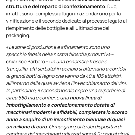
struttura e del reparto di confezionamento
. Due,
infatti, sono i complessi attigui in azienda: uno per la
vinificazione e il secondo dedicato al processo legato al
riempimento delle bottiglie e all’ultimazione del
packaging.
«
Le zone di produzione e affinamento sono uno
specchio fedele della nostra filosofia produttiva
–
chiarisce Barbero –:
in una penombra fresca e
tranquilla, alti serbatoi in acciaio si alternano a corridoi
di grandi botti di legno che vanno da 40 a 105 ettolitri,
all’interno delle quali avviene l’invecchiamento dei vini.
In particolare, il secondo locale copre una superficie di
circa 650 mq e contiene una
nuova linea di
imbottigliamento e confezionamento dotata di
macchinari moderni e affidabili, completata lo scorso
anno a seguito di un investimento biennale di quasi
un milione di euro
. Ormai gran parte dei dispositivi di
cantina e dei macchinari utilizzati sono 4.0: oggi al cip di