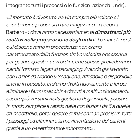
integrante tutti i processi e le funzioni aziendali, ndr).
«
Il mercato è divenuto via via sempre più veloce e i
clienti meno propensi a fare magazzino
– racconta
Barbero –:
dovevamo necessariamente
dimostrarci più
reattivi nella preparazione degli ordini
. Le macchine di
cui disponevamo in precedenza non erano
caratterizzate dalla funzionalità e velocità necessaria
per gestire questi nuovi ordini, che spesso prevedevano
cambi formato legati al packaging. Avendo già lavorato
con l’azienda Mondo & Scaglione, affidabile e disponibile
anche in passato, ci siamo rivolti nuovamente a lei per
eliminare i fermi macchina dovuti a malfunzionamenti,
essere più versatili nella gestione degli imballi, passare
in modo semplice e rapido dalle confezioni da 6 a quelle
da 12 bottiglie, poter godere di macchinari precisi in tutti
i passaggi ed eliminare la movimentazione dei carichi
grazie a un pallettizzatore robotizzato
».