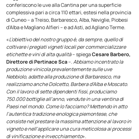
conferiscono le uve alla Cantina per una superficie
complessiva pari a circa 110 ettari, estesi nella provincia
di Cuneo – a Treiso, Barbaresco, Alba, Neviglie, Piobesi
d’Alba e Magliano Alfieri – e ad Asti, ad Agliano Terme.
«
L’obiettivo del nostro gruppo è, da sempre, quello di
coltivare i pregiati vigneti locali per commercializzare
etichette e vini di alta qualità
– spiega
Cesare Barbero,
Direttore di Pertinace Sca
–.
Abbiamo incentrato la
produzione vinicola prevalentemente sulle uve
Nebbiolo, adatte alla produzione di Barbaresco, ma
realizziamo anche Dolcetto, Barbera d’Alba e Moscato.
Con il lavoro di sette dipendenti fissi, produciamo
750.000 bottiglie all’anno, vendute in una ventina di
Paesi nel mondo. Come lo facciamo? Mettendo in atto
l’autentica tradizione enologica piemontese, che
consiste nel prestare la massima attenzione al lavoro in
vigneto e nell’applicare una cura meticolosa ai processi
di vinificazione e invecchiamento
».