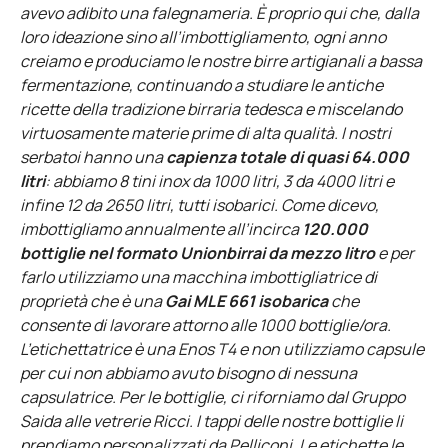
avevo adibito una falegnameria. È proprio qui che, dalla
loro ideazione sino all’imbottigliamento, ogni anno
creiamo e produciamo le nostre birre artigianali a bassa
fermentazione, continuando a studiare le antiche
ricette della tradizione birraria tedesca e miscelando
virtuosamente materie prime di alta qualità. I nostri
serbatoi hanno una
capienza totale di quasi 64.000
litri
: abbiamo 8 tini inox da 1000 litri, 3 da 4000 litri e
infine 12 da 2650 litri, tutti isobarici. Come dicevo,
imbottigliamo annualmente all’incirca
120.000
bottiglie nel formato Unionbirrai da mezzo litro
e per
farlo utilizziamo una macchina imbottigliatrice di
proprietà che è una
Gai MLE 661 isobarica
che
consente di lavorare attorno alle 1000 bottiglie/ora.
L’etichettatrice è una Enos T4 e non utilizziamo capsule
per cui non abbiamo avuto bisogno di nessuna
capsulatrice. Per le bottiglie, ci riforniamo dal Gruppo
Saida alle vetrerie Ricci. I tappi delle nostre bottiglie li
prendiamo personalizzati da Pelliconi. Le etichette le