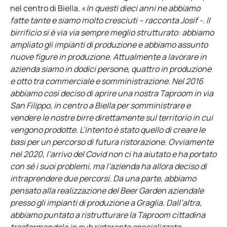
nel centro di Biella. «
In questi dieci anni ne abbiamo
fatte tante e siamo molto cresciuti – racconta Josif -. Il
birrificio si è via via sempre meglio strutturato: abbiamo
ampliato gli impianti di produzione e abbiamo assunto
nuove figure in produzione. Attualmente a lavorare in
azienda siamo in dodici persone, quattro in produzione
e otto tra commerciale e somministrazione. Nel 2016
abbiamo così deciso di aprire una nostra Taproom in via
San Filippo, in centro a Biella per somministrare e
vendere le nostre birre direttamente sul territorio in cui
vengono prodotte. L’intento è stato quello di creare le
basi per un percorso di futura ristorazione. Ovviamente
nel 2020, l’arrivo del Covid non ci ha aiutato e ha portato
con sé i suoi problemi, ma l’azienda ha allora deciso di
intraprendere due percorsi. Da una parte, abbiamo
pensato alla realizzazione del Beer Garden aziendale
presso gli impianti di produzione a Graglia. Dall’altra,
abbiamo puntato a ristrutturare la Taproom cittadina
trasformandola in pub ristorante specializzato