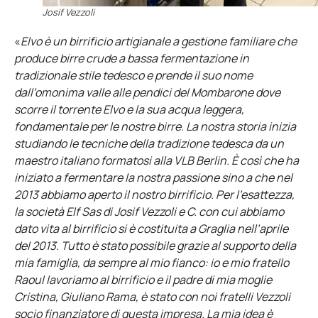
Josif Vezzoli
«
Elvo è un birrificio artigianale a gestione familiare che
produce birre crude a bassa fermentazione in
tradizionale stile tedesco e prende il suo nome
dall’omonima valle alle pendici del Mombarone dove
scorre il torrente Elvo e la sua acqua leggera,
fondamentale per le nostre birre. La nostra storia inizia
studiando le tecniche della tradizione tedesca da un
maestro italiano formatosi alla VLB Berlin. È così che ha
iniziato a fermentare la nostra passione sino a che nel
2013 abbiamo aperto il nostro birrificio. Per l’esattezza,
la società Elf Sas di Josif Vezzoli e C. con cui abbiamo
dato vita al birrificio si è costituita a Graglia nell’aprile
del 2013. Tutto è stato possibile grazie al supporto della
mia famiglia, da sempre al mio fianco: io e mio fratello
Raoul lavoriamo al birrificio e il padre di mia moglie
Cristina, Giuliano Rama, è stato con noi fratelli Vezzoli
socio finanziatore di questa impresa. La mia idea è