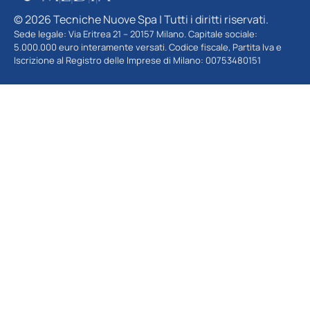
© 2026 Tecniche Nuove Spa | Tutti i diritti riservati.
Sede legale: Via Eritrea 21 – 20157 Milano. Capitale sociale:
5.000.000 euro interamente versati. Codice fiscale, Partita Iva e
Iscrizione al Registro delle Imprese di Milano: 00753480151