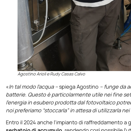
Agostino Arioli e Rudy Casas Calvo
«
In tal modo l’acqua –
spiega Agostino
– funge da ac
batterie. Questo è particolarmente utile nei fine set
l’energia in esubero prodotta dal fotovoltaico pot
noi preferiamo “stoccarla” in attesa di utilizzarla nei 
Entro il 2024 anche l’impianto di raffreddamento a g
serbatoio di accumulo
, rendendo così possibile l’ut