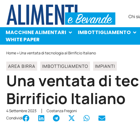
MACCHINE ALIMENTARI
IMBOTTIGLIAMENTO
PROTAGONISTI
WHITE PAPER
Chi s
MACCHINE ALIMENTARI
IMBOTTIGLIAMENTO
WHITE PAPER
Home
»
Una ventata di tecnologia al Birrificio Italiano
AREA BIRRA
IMBOTTIGLIAMENTO
IMPIANTI
Una ventata di tec
Birrificio Italiano
4 Settembre 2023
Costanza Fregoni
Condividi