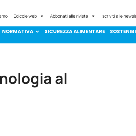
NORMATIVA
SICUREZZA ALIMENTARE
SOST
iamo
Edicole web
Abbonati alle riviste
Iscriviti alle newsl
NORMATIVA
SICUREZZA ALIMENTARE
SOSTENIBI
nologia al