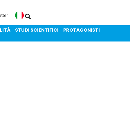
ENIBILITÀ
STUDI SCIENTIFICI
etter
Italiano
LITÀ
STUDI SCIENTIFICI
PROTAGONISTI