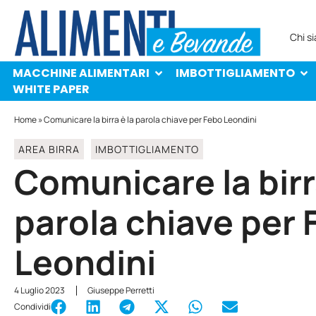
MACCHINE ALIMENTARI
IMBOTTIGLIAMENTO
PROTAGONISTI
WHITE PAPER
Chi s
MACCHINE ALIMENTARI
IMBOTTIGLIAMENTO
WHITE PAPER
Home
»
Comunicare la birra è la parola chiave per Febo Leondini
AREA BIRRA
IMBOTTIGLIAMENTO
Comunicare la birr
parola chiave per 
Leondini
4 Luglio 2023
Giuseppe Perretti
Condividi