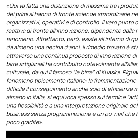
«
Qui va fatta una distinzione di massima tra i produtto
dei primi si hanno di fronte aziende straordinarie nel
organizzativi, operativi e di controllo. Il vero punto
reattiva di fronte all’innovazione, dipendente dalla
fenomeno. Altrettanto, però, esiste all’interno di 
da almeno una decina d’anni, il rimedio trovato è sta
attraverso una continua proposta di innovazione di p
birre artigianali ha contribuito notevolmente all’all
culturale, da qui il famoso “le birre” di Kuaska. Riguar
fenomeno tipicamente italiano: la frammentazione
difficile il conseguimento anche solo di efficienze m
almeno in Italia, si equivoca spesso sul termine “art
una flessibilità e a una interpretazione originale d
business senza programmazione e un po’ naif che ha
poco gradite
».