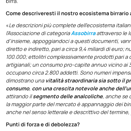
birra.
Come descriveresti il nostro ecosistema birrario 
«
Le descrizioni più complete dell’ecosistema italian
l’Associazione di categoria
Assobirra
attraverso le l
d’insieme, appoggiandoci a questi documenti, vanno 
diretto e indiretto, pari a circa 9,4 miliardi di eur
100.000; ettolitri complessivamente prodotti pari a circ
artigianali; un consumo pro-capite annuo vicino ai 35 l
occupano circa 2.800 addetti. Sono numeri impensabi
dimostrano una
vitalità straordinaria sia sotto il 
consumo
,
con una crescita notevole anche dell’u
attirando il
segmento delle analcoliche
, anche se 
la maggior parte del mercato è appannaggio dei birri
anche nel senso letterale e descrittivo del termine,
Punti di forza e di debolezza?