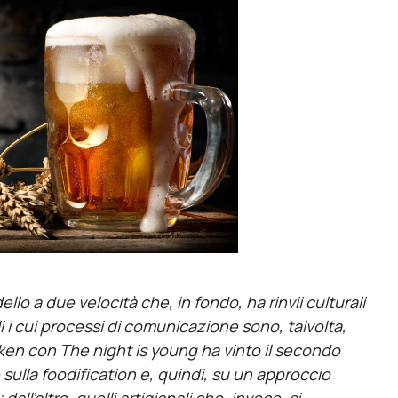
o a due velocità che, in fondo, ha rinvii culturali
iali i cui processi di comunicazione sono, talvolta,
eken con The night is young ha vinto il secondo
sulla foodification e, quindi, su un approccio
ll’altro, quelli artigianali che, invece, si