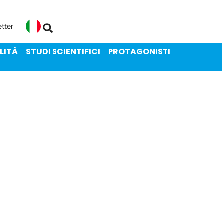
ENIBILITÀ
STUDI SCIENTIFICI
etter
Italiano
LITÀ
STUDI SCIENTIFICI
PROTAGONISTI