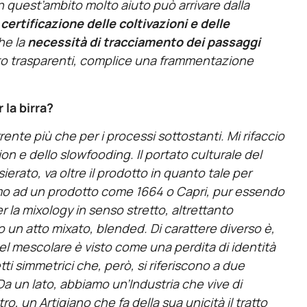
In quest’ambito molto aiuto può arrivare dalla
ertificazione delle coltivazioni e delle
he la
necessità di tracciamento dei passaggi
to trasparenti, complice una frammentazione
 la birra?
rente più che per i processi sottostanti. Mi rifaccio
tion e dello slowfooding. Il portato culturale del
erato, va oltre il prodotto in quanto tale per
amo ad un prodotto come 1664 o Capri, pur essendo
r la mixology in senso stretto, altrettanto
 un atto mixato, blended. Di carattere diverso è,
 del mescolare è visto come una perdita di identità
tti simmetrici che, però, si riferiscono a due
 Da un lato, abbiamo un’Industria che vive di
tro, un Artigiano che fa della sua unicità il tratto