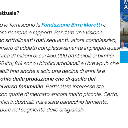
attuale?
o le forniscono la
Fondazione Birra Moretti
e
oro ricerche e rapporti. Per dare una visione
sottolineati i dati seguenti: valore complessivo,
o; numero di addetti complessivamente impiegati quasi
a 21 milioni di cui 450.000 attribuibili ai birrifici
itri; 814 sono i birrifici artigianali e i brewpub che
li fino anche a solo una decina di anni fa e
profilo della produzione che di quello del
niverso femminile
. Particolare interesse sta
con quote di mercato ancora molto piccole. Certo,
fici industriali, ma esiste parecchio fermento,
 pure nel segmento delle artigianali
».