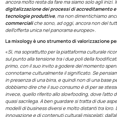
ancora molto resta da fare ma siamo solo agli inizi. 
digitalizzazione dei processi di accreditamento e c
tecnologie produttive
, ma non dimentichiamo anc
commerciali
che sono, ad oggi, ancora non del tut
dell’offerta unica nel panorama europeo
».
La mixology è uno strumento di valorizzazione per
«
Sì, ma soprattutto per la piattaforma culturale ricor
sul punto alla tensione tra i due poli della foodifica
primo, con il suo invito a godere del momento spensi
connotarne culturalmente il significato. Se pensi
in presenza di una birra, e quindi non di una base pe
dobbiamo dire che il suo consumo è di per se stesso
invece, quello riferito allo slowfooding, dove l’atto
quasi sacrilega. A ben guardare si tratta di due aspe
modelli di business diversi e molto distanti tra loro.
innovazione e di contenuti culturali miscelati; dall’al