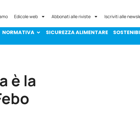
NORMATIVA
SICUREZZA ALIMENTARE
SOST
iamo
Edicole web
Abbonati alle riviste
Iscriviti alle newsl
NORMATIVA
SICUREZZA ALIMENTARE
SOSTENIBI
a è la
Febo