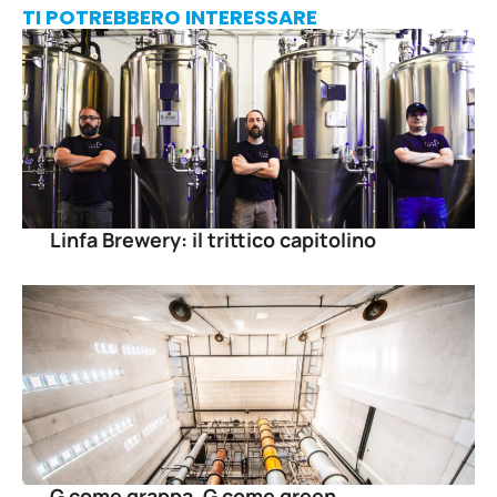
TI POTREBBERO INTERESSARE
Linfa Brewery: il trittico capitolino
G come grappa, G come green