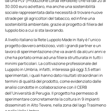
da una PLV (Produzione Lorda Vendibile) che va dai 20 ai
30.000 euro ad ettaro, ma anche una sostenibilità
sociale rappresentata dalla necessità di trovare nuove
strade per gli agricoltori del tabacco, ed infine una
sostenibilità ambientale, grazie al progetto di filiera del
luppolo bio a cui si sta lavorando.
A livello italiano la Rete Luppolo Made in Italy è l’unico
progetto davvero ambizioso, visti i grandi partner e un
lavoro di sperimentazione che va avanti da alcuni anni e
che ha portato ormai ad una filiera strutturata in tutti i
minimi particolari. La coltivazione professionale del
Luppolo in Umbria, infatti, interessa già oggi 3,5 ettari
sperimentali, i quali hanno dato risultati straordinari in
termini di qualità del prodotto, come evidenziato dalle
analisi condotte in collaborazione con il CERB
dell’Università di Perugia. Il progetto ha permesso di
sperimentare concretamente la coltura in 9 impianti
disseminati in Alto Tevere, nella zona del lago Trasimeno