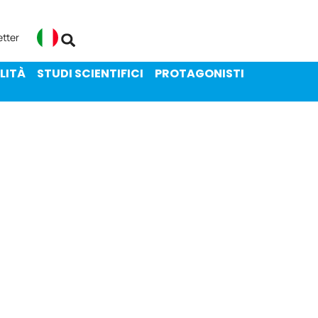
ENIBILITÀ
STUDI SCIENTIFICI
etter
Italiano
LITÀ
STUDI SCIENTIFICI
PROTAGONISTI