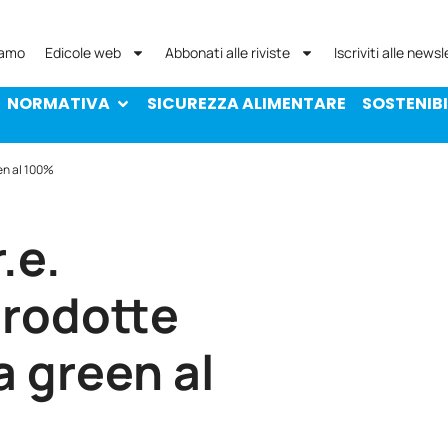
NORMATIVA
SICUREZZA ALIMENTARE
SOST
iamo
Edicole web
Abbonati alle riviste
Iscriviti alle newsl
NORMATIVA
SICUREZZA ALIMENTARE
SOSTENIBI
een al 100%
.e.
prodotte
a green al