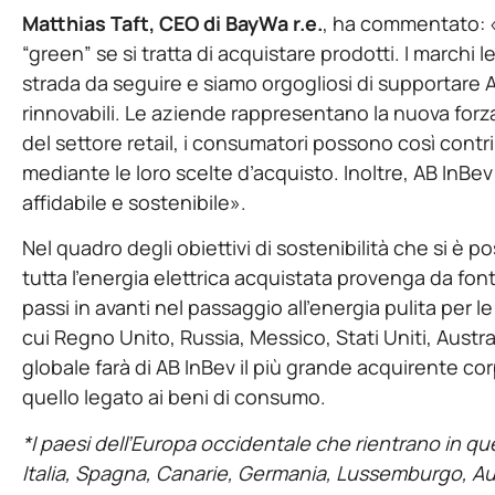
Matthias Taft, CEO di BayWa r.e.
, ha commentato: «
“green” se si tratta di acquistare prodotti. I march
strada da seguire e siamo orgogliosi di supportare A
rinnovabili. Le aziende rappresentano la nuova forz
del settore retail, i consumatori possono così cont
mediante le loro scelte d’acquisto. Inoltre, AB InBev
affidabile e sostenibile».
Nel quadro degli obiettivi di sostenibilità che si è p
tutta l’energia elettrica acquistata provenga da fon
passi in avanti nel passaggio all’energia pulita per le
cui Regno Unito, Russia, Messico, Stati Uniti, Austra
globale farà di AB InBev il più grande acquirente corp
quello legato ai beni di consumo.
*I paesi dell’Europa occidentale che rientrano in qu
Italia, Spagna, Canarie, Germania, Lussemburgo, Aus