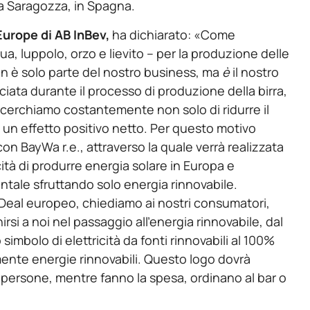
 a Saragozza, in Spagna.
Europe di AB InBev,
ha dichiarato: «Come
a, luppolo, orzo e lievito – per la produzione delle
on è solo parte del nostro business, ma
è
il nostro
sciata durante il processo di produzione della birra,
: cerchiamo costantemente non solo di ridurre il
 un effetto positivo netto. Per questo motivo
n BayWa r.e., attraverso la quale verrà realizzata
ità di produrre energia solare in Europa e
ntale sfruttando solo energia rinnovabile.
Deal europeo, chiediamo ai nostri consumatori,
irsi a noi nel passaggio all’energia rinnovabile, dal
mbolo di elettricità da fonti rinnovabili al 100%
mente energie rinnovabili. Questo logo dovrà
 persone, mentre fanno la spesa, ordinano al bar o