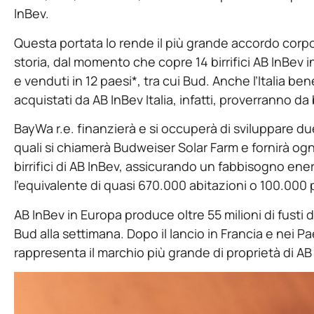
InBev.
Questa portata lo rende il più grande accordo corpo
storia, dal momento che copre 14 birrifici AB InBev 
e venduti in 12 paesi*, tra cui Bud. Anche l’Italia ben
acquistati da AB InBev Italia, infatti, proverranno da b
BayWa r.e. finanzierà e si occuperà di sviluppare du
quali si chiamerà Budweiser Solar Farm e fornirà ogn
birrifici di AB InBev, assicurando un fabbisogno en
l’equivalente di quasi 670.000 abitazioni o 100.000 p
AB InBev in Europa produce oltre 55 milioni di fusti di 
Bud alla settimana. Dopo il lancio in Francia e nei 
rappresenta il marchio più grande di proprietà di AB