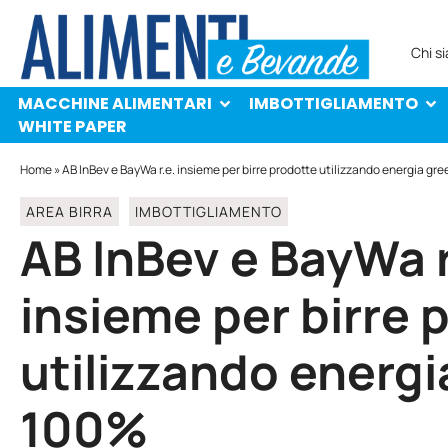
MACCHINE ALIMENTARI
IMBOTTIGLIAMENTO
PROTAGONISTI
WHITE PAPER
Chi s
MACCHINE ALIMENTARI
IMBOTTIGLIAMENTO
WHITE PAPER
Home
»
AB InBev e BayWa r.e. insieme per birre prodotte utilizzando energia gr
AREA BIRRA
IMBOTTIGLIAMENTO
AB InBev e BayWa r
insieme per birre 
utilizzando energi
100%