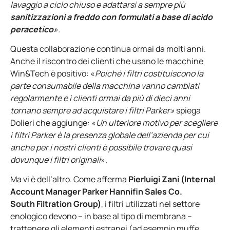
lavaggio a ciclo chiuso e adattarsi a sempre più
sanitizzazioni a freddo con formulati a base di acido
peracetico
».
Questa collaborazione continua ormai da molti anni.
Anche il riscontro dei clienti che usano le macchine
Win&Tech è positivo: «
Poiché i filtri costituiscono la
parte consumabile della macchina vanno cambiati
regolarmente e i clienti ormai da più di dieci anni
tornano sempre ad acquistare i filtri Parker»
spiega
Dolieri che aggiunge: «
Un ulteriore motivo per scegliere
i filtri Parker è la presenza globale dell’azienda per cui
anche per i nostri clienti è possibile trovare quasi
dovunque i filtri originali
».
Ma vi è dell’altro. Come afferma
Pierluigi Zani (Internal
Account Manager Parker Hannifin Sales Co.
South Filtration Group)
, i filtri utilizzati nel settore
enologico devono – in base al tipo di membrana –
trattenere gli elementi estranei (ad esempio muffe,