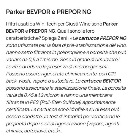
Parker BEVPOR e PREPOR NG
I filtri usati da Win-tech per Giusti Wine sono
Parker
BEVPOR
e
PREPOR NG
. Quali sono le loro
caratteristiche? Spiega Zani: «
Le
cartucce
PREPOR NG
sono utilizzate per la fase di pre-stabilizzazione del vino,
hanno setto filtrante in polipropilene e porosità che può
variare da 0,5 a 1 micron. Sono in grado di rimuovere i
lieviti e di ridurre la presenza di microorganismi.
Possono essere rigenerate chimicamente, con CIP,
back-wash, vapore o autoclave. Le
cartucce BEVPOR
possono assicurare la stabilizzazione finale. La porosità
varia da 0,45 a 1,2 micron e hanno una membrana
filtrante in PES (Poli-Eter-Sulfone) appositamente
certificata. Le cartucce sono idrofile e su di esse può
essere condotto un test di integrità per verificarne le
proprietà dopo i cicli di rigenerazione (vapore, agenti
chimici, autoclave, etc.)
».