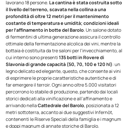
lavorano 18 persone.
La cantina è stata costruita sotto
il livello del terreno, scavata nella collina a una
profondità di oltre 12 metri per il mantenimento
costante di temperatura e umidità; condizioni ideali
per l’affinamento in botte del Barolo
. Un salone dotato
di fermentini di ultima generazione assicura il controllo
ottimale della fermentazione alcolica dei vini, mentre la
bottaia è costituita da tre saloni per l’invecchiamento, al
cui interno sono presenti
135 botti in Rovere di
Slavonia di grande capacità (50, 70, 100 e 120 hl)
: un
legno delicato ed elegante, questo, che consente ai vini
di esprimere le proprie caratteristiche autentiche e di
far emergere il terroir. Ogni anno oltre 5.000 visitatori
percorrono lo stabile di produzione, partendo dai locali
storici dedicati alla vinificazione e all’affinamento e
arrivando nella
Cattedrale del Barolo
, posizionata a 12
metri sottoterra, accanto ai due suggestivi Infernòt,
contenenti le Riserve Speciali della famiglia e i magnum
e doppi magnum di annate storiche di Barolo.