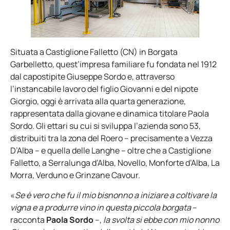
Situata a Castiglione Falletto (CN) in Borgata
Garbelletto, quest’impresa familiare fu fondata nel 1912
dal capostipite Giuseppe Sordo e, attraverso
l’instancabile lavoro del figlio Giovanni e del nipote
Giorgio, oggi è arrivata alla quarta generazione,
rappresentata dalla giovane e dinamica titolare Paola
Sordo. Gli ettari su cui si sviluppa l’azienda sono 53,
distribuiti tra la zona del Roero – precisamente a Vezza
D’Alba – e quella delle Langhe – oltre che a Castiglione
Falletto, a Serralunga d’Alba, Novello, Monforte d’Alba, La
Morra, Verduno e Grinzane Cavour.
«
Se è vero che fu il mio bisnonno a iniziare a coltivare la
vigna e a produrre vino in questa piccola borgata
–
racconta
Paola Sordo
–,
la svolta si ebbe con mio nonno