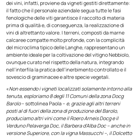
dei vini, infatti, proviene da vigneti gestiti direttamente:
il fatto che il personale aziendale segua tutte le fasi
fenologiche delle viti garantisce il raccolto di materia
prima di qualità e, di conseguenza, la realizzazione di
vini di altrettanto valore. I terreni, composti da marne
calcaree compatte molto profonde, con la complicità
del microclima tipico delle Langhe, rappresentano un
ambiente ideale per la coltivazione del vitigno Nebbiolo,
ovunque curato nel rispetto della natura, integrando
nell’interfila la pratica dell’inerbimento controllato e il
sovescio di graminacee e altre specie vegetali.
«
Non essendo i vigneti localizzati solamente intorno alla
tenuta, esploriamo 8 degli 11 Comuni della zona Docg
Barolo
– sottolinea Paola –
e, grazie agli altri terreni
posti al di fuori della zona di produzione del Barolo,
produciamo altri vini come il Roero Arneis Docg e il
Verduno Pelaverga Doc, il Barbera d’Alba Doc – anche in
versione Superiore, con la vigna Massucchi –, il Dolcetto