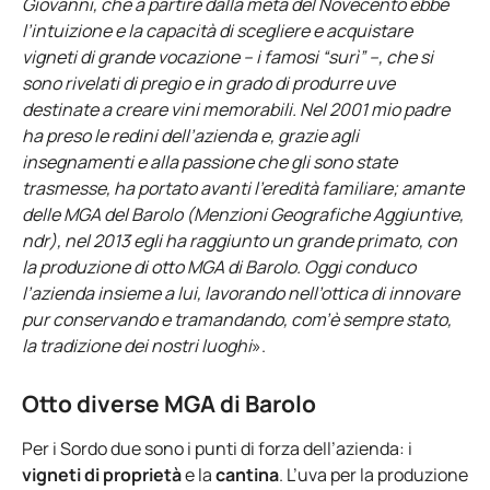
Giovanni, che a partire dalla metà del Novecento ebbe
l’intuizione e la capacità di scegliere e acquistare
vigneti di grande vocazione – i famosi “surì” –, che si
sono rivelati di pregio e in grado di produrre uve
destinate a creare vini memorabili. Nel 2001 mio padre
ha preso le redini dell’azienda e, grazie agli
insegnamenti e alla passione che gli sono state
trasmesse, ha portato avanti l’eredità familiare; amante
delle MGA del Barolo (Menzioni Geografiche Aggiuntive,
ndr), nel 2013 egli ha raggiunto un grande primato, con
la produzione di otto MGA di Barolo. Oggi conduco
l’azienda insieme a lui, lavorando nell’ottica di innovare
pur conservando e tramandando, com’è sempre stato,
la tradizione dei nostri luoghi
».
Otto diverse MGA di Barolo
Per i Sordo due sono i punti di forza dell’azienda: i
vigneti di proprietà
e la
cantina
. L’uva per la produzione