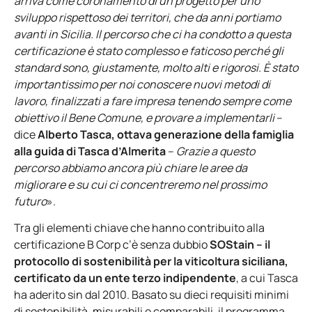
arriva come coronamento di un progetto per uno
sviluppo rispettoso dei territori, che da anni portiamo
avanti in Sicilia. Il percorso che ci ha condotto a questa
certificazione è stato complesso e faticoso perché gli
standard sono, giustamente, molto alti e rigorosi. È stato
importantissimo per noi conoscere nuovi metodi di
lavoro, finalizzati a fare impresa tenendo sempre come
obiettivo il Bene Comune, e provare a
implementarli
–
dice
Alberto Tasca, ottava generazione della famiglia
alla guida di Tasca
d’Almerita
–
Grazie a questo
percorso abbiamo ancora più chiare le aree da
migliorare e su cui ci concentreremo nel prossimo
futuro
».
Tra gli elementi chiave che hanno contribuito alla
certificazione B Corp c’è senza dubbio
SOStain – il
protocollo di sostenibilità per la viticoltura siciliana,
certificato da un ente terzo indipendente
, a cui Tasca
ha aderito sin dal 2010. Basato su dieci requisiti minimi
di sostenibilità, misurabili e comparabili, il programma