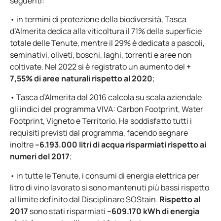
seguenti:
• in termini di protezione della biodiversità, Tasca
d’Almerita dedica alla viticoltura il 71% della superficie
totale delle Tenute, mentre il 29% è dedicata a pascoli,
seminativi, oliveti, boschi, laghi, torrenti e aree non
coltivate. Nel 2022 si è registrato un aumento del
+
7,55% di aree naturali rispetto al 2020
;
• Tasca d’Almerita dal 2016 calcola su scala aziendale
gli indici del programma VIVA: Carbon Footprint, Water
Footprint, Vigneto e Territorio. Ha soddisfatto tutti i
requisiti previsti dal programma, facendo segnare
inoltre
–6.193.000 litri di acqua risparmiati
rispetto ai
numeri del 2017
;
• in tutte le Tenute, i consumi di energia elettrica per
litro di vino lavorato si sono mantenuti più bassi rispetto
al limite definito dal Disciplinare SOStain.
Rispetto al
2017
sono stati risparmiati
–609.170 kWh di energia