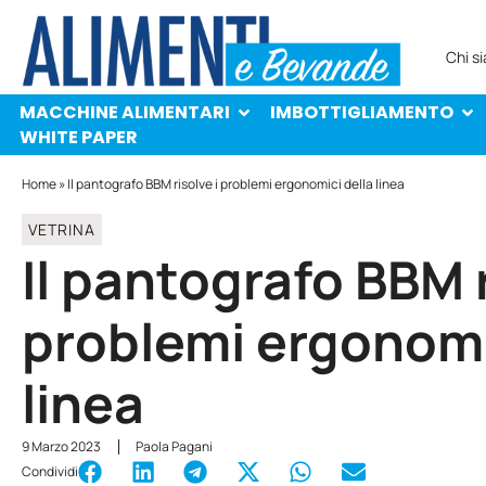
MACCHINE ALIMENTARI
IMBOTTIGLIAMENTO
PROTAGONISTI
WHITE PAPER
Chi s
MACCHINE ALIMENTARI
IMBOTTIGLIAMENTO
WHITE PAPER
Home
»
Il pantografo BBM risolve i problemi ergonomici della linea
VETRINA
Il pantografo BBM r
problemi ergonomi
linea
9 Marzo 2023
Paola Pagani
Condividi