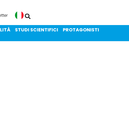
ENIBILITÀ
STUDI SCIENTIFICI
etter
Italiano
LITÀ
STUDI SCIENTIFICI
PROTAGONISTI