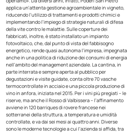
operiamo». Da diversi anni, infatti, Poderi San Pietro
applica un’attenta gestione agroambientale in vigneto,
riducendo l’utilizzo di trattamenti e prodotti chimici e
implementando l’impiego di strategie naturali di difesa
della vite contro le malattie. Sulle coperture dei
fabbricati, inoltre, è stato installato un impianto
fotovoltaico, che, dal punto di vista del fabbisogno
energetico, rende quasi autonoma l’impresa, impegnata
anche in una politica di riduzione dei consumi di energia
nell’ambito del management aziendale. La cantina, in
parte interrata e sempre aperta al pubblico per
degustazioni e visite guidate, conta oltre 70 vasche
termocontrollate in acciaio e una piccola produzione di
vino in anfora, iniziata nel 2015. Per i vini più pregiati – le
riserve, ma anche il Rosso di Valbissera – l’affinamento
avviene in 120 barriques di rovere francese nei
sotterranei della struttura, a temperatura e umidità
controllate, e va dai sei mesi ai quattro anni. Diverse
sono le moderne tecnologie a cui l’azienda si affida, tra