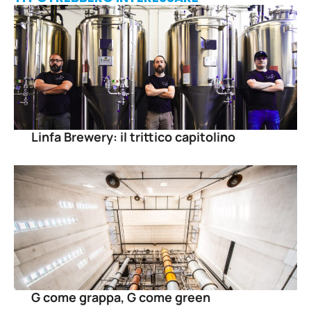
Linfa Brewery: il trittico capitolino
G come grappa, G come green