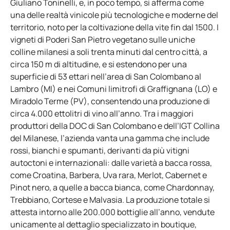
Giuliano Toninelli, e, in poco tempo, si afferma come
una delle realtà vinicole più tecnologiche e moderne del
territorio, noto per la coltivazione della vite fin dal 1500. I
vigneti di Poderi San Pietro vegetano sulle uniche
colline milanesi a soli trenta minuti dal centro città, a
circa 150 m di altitudine, e si estendono per una
superficie di 53 ettari nell’area di San Colombano al
Lambro (MI) e nei Comuni limitrofi di Graffignana (LO) e
Miradolo Terme (PV), consentendo una produzione di
circa 4.000 ettolitri di vino all’anno. Tra i maggiori
produttori della DOC di San Colombano e dell’IGT Collina
del Milanese, l’azienda vanta una gamma che include
rossi, bianchi e spumanti, derivanti da più vitigni
autoctoni e internazionali: dalle varietà a bacca rossa,
come Croatina, Barbera, Uva rara, Merlot, Cabernet e
Pinot nero, a quelle a bacca bianca, come Chardonnay,
Trebbiano, Cortese e Malvasia. La produzione totale si
attesta intorno alle 200.000 bottiglie all’anno, vendute
unicamente al dettaglio specializzato in boutique,