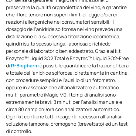
consente di gestire al meglio la vinificazione, di
preservare la qualità organolettica del vino, e garantire
che il loro tenore non superi i limiti di legge e/o crei
reazioni allergeniche nei consumatori sensibili. Il
dosaggio dell’anidride solforosa nel vino prevede una
distillazione e la successiva titolazione iodometrica,
quindi risulta spesso lunga, laboriosa e richiede
personale di laboratorio ben addestrato. Grazie ai kit
Enzytec™ Liquid SO2 Total e Enzytec™ Liquid SO2-Free
di
R-Biopharm
è possibile quantificare la frazione libera
e totale dell’anidride solforosa, direttamente in cantina,
con procedure semplici e l’ausilio di un fotometro,
oppure in associazione all’analizzatore automatico
multi-parametro iMagic M9. I tempi di analisi sono
estremamente brevi: 8 minuti per l’analisi manuale e
circa 80 campioni/ora con analizzatore automatico.
Ogni kit contiene tutti i reagenti necessari all’analisi:
soluzione tampone, cromogeno (brevettato) ed un test
di controllo.