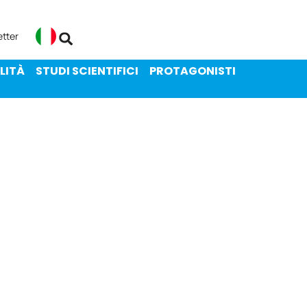
ENIBILITÀ
STUDI SCIENTIFICI
etter
Italiano
LITÀ
STUDI SCIENTIFICI
PROTAGONISTI