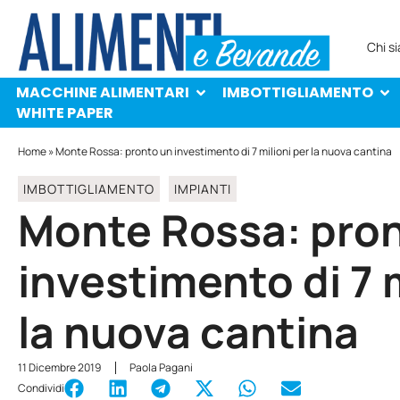
MACCHINE ALIMENTARI
IMBOTTIGLIAMENTO
PROTAGONISTI
WHITE PAPER
Chi s
MACCHINE ALIMENTARI
IMBOTTIGLIAMENTO
WHITE PAPER
Home
»
Monte Rossa: pronto un investimento di 7 milioni per la nuova cantina
IMBOTTIGLIAMENTO
IMPIANTI
Monte Rossa: pro
investimento di 7 m
la nuova cantina
11 Dicembre 2019
Paola Pagani
Condividi