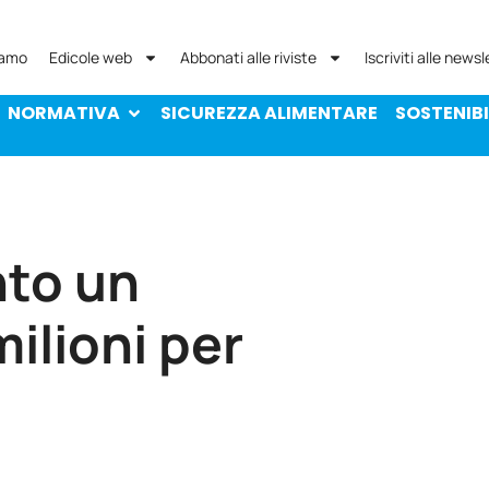
NORMATIVA
SICUREZZA ALIMENTARE
SOST
iamo
Edicole web
Abbonati alle riviste
Iscriviti alle newsl
NORMATIVA
SICUREZZA ALIMENTARE
SOSTENIBI
nto un
ilioni per