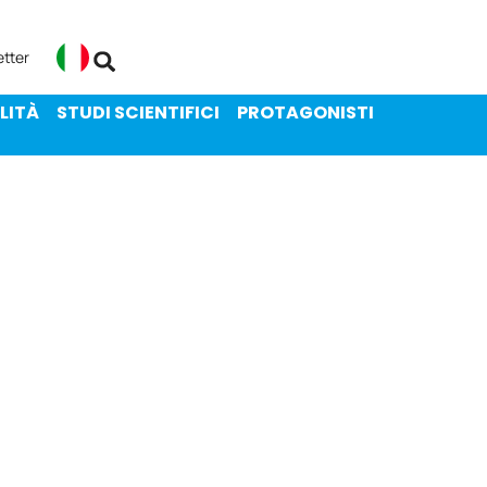
ENIBILITÀ
STUDI SCIENTIFICI
etter
Italiano
LITÀ
STUDI SCIENTIFICI
PROTAGONISTI