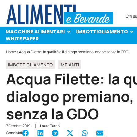
MACCHINE ALIMENTARI
IMBOTTIGLIAMENTO
PROTAGONISTI
WHITE PAPER
Chi s
MACCHINE ALIMENTARI
IMBOTTIGLIAMENTO
WHITE PAPER
Home
»
Acqua Filette: la qualità e il dialogo premiano, anche senza la GDO
IMBOTTIGLIAMENTO
IMPIANTI
Acqua Filette: la qu
dialogo premiano,
senza la GDO
7 Ottobre 2019
Laura Turrini
Condividi