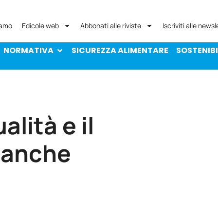
NORMATIVA
SICUREZZA ALIMENTARE
SOST
iamo
Edicole web
Abbonati alle riviste
Iscriviti alle newsl
NORMATIVA
SICUREZZA ALIMENTARE
SOSTENIBI
alità e il
 anche