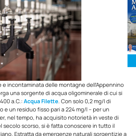
rde e incontaminata delle montagne dell’Appennino
gorga una sorgente di acqua oligominerale di cui si
 400 a.C.:
Acqua Filette
. Con solo 0,2 mg/l di
ico e un residuo fisso pari a 224 mg/l – per un
ater, nel tempo, ha acquisito notorietà in veste di
l secolo scorso, si è fatta conoscere in tutto il
ano. Estratta da emergenze naturali sorgentizie a