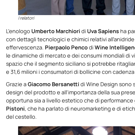
I relatori
L’enologo
Umberto Marchiori
di
Uva Sapiens
ha par
con dettagli tecnologici e chimici relativi all’anidri
effervescenza.
Pierpaolo Penco
di
Wine Intellige
le dinamiche di mercato e dei consumi mondiali di 
spazio che il segmento siciliano si potrebbe ritagliar
e 31,6 milioni i consumatori di bollicine con cadenz
Grazie a
Giacomo Bersanetti
di Wine Design sono st
design del prodotto e all’importanza della sua presen
opportuna sia a livello estetico che di performance
Pistoni
, che ha parlato di neuromarketing e di etiche
del cestello.