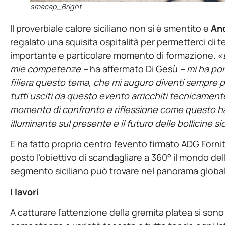
smacap_Bright
Il proverbiale calore siciliano non si è smentito e
And
regalato una squisita ospitalità per permetterci di t
importante e particolare momento di formazione. «
mie competenze –
ha affermato Di Gesù
– mi ha port
filiera questo tema, che mi auguro diventi sempre più
tutti usciti da questo evento arricchiti tecnicam
momento di confronto e riflessione come questo ha 
illuminante sul presente e il futuro delle bollicine si
E ha fatto proprio centro l’evento firmato ADG Forni
posto l’obiettivo di scandagliare a 360° il mondo dell
segmento siciliano può trovare nel panorama globa
I lavori
A catturare l’attenzione della gremita platea si son