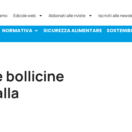
NORMATIVA
SICUREZZA ALIMENTARE
SOST
iamo
Edicole web
Abbonati alle riviste
Iscriviti alle newsl
NORMATIVA
SICUREZZA ALIMENTARE
SOSTENIBI
e bollicine
lla