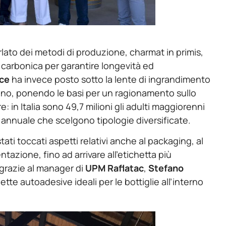
lato dei metodi di produzione, charmat in primis,
de carbonica per garantire longevità ed
nce
ha invece posto sotto la lente di ingrandimento
vino, ponendo le basi per un ragionamento sullo
e: in Italia sono 49,7 milioni gli adulti maggiorenni
a annuale che scelgono tipologie diversificate.
ati toccati aspetti relativi anche al packaging, al
tazione, fino ad arrivare all’etichetta più
 grazie al manager di
UPM Raflatac
,
Stefano
tte autoadesive ideali per le bottiglie all’interno