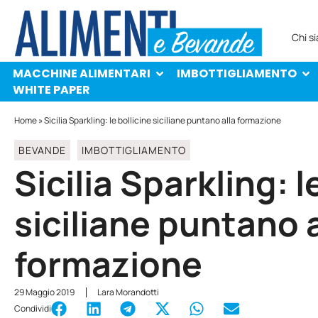
MACCHINE ALIMENTARI
IMBOTTIGLIAMENTO
PROTAGONISTI
WHITE PAPER
Chi s
MACCHINE ALIMENTARI
IMBOTTIGLIAMENTO
WHITE PAPER
Home
»
Sicilia Sparkling: le bollicine siciliane puntano alla formazione
BEVANDE
IMBOTTIGLIAMENTO
Sicilia Sparkling: l
siciliane puntano a
formazione
29 Maggio 2019
Lara Morandotti
Condividi