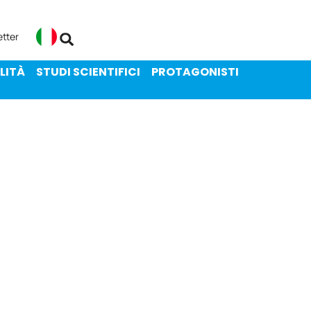
ENIBILITÀ
STUDI SCIENTIFICI
etter
Italiano
LITÀ
STUDI SCIENTIFICI
PROTAGONISTI