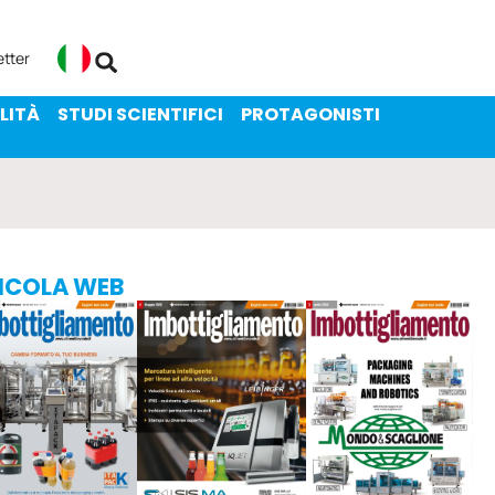
ENIBILITÀ
STUDI SCIENTIFICI
etter
Italiano
LITÀ
STUDI SCIENTIFICI
PROTAGONISTI
ICOLA WEB