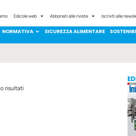
NORMATIVA
SICUREZZA ALIMENTARE
SOST
iamo
Edicole web
Abbonati alle riviste
Iscriviti alle newsl
NORMATIVA
SICUREZZA ALIMENTARE
SOSTENIBI
ED
 risultati