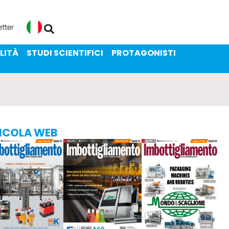
ENIBILITÀ
STUDI SCIENTIFICI
etter
Italiano
LITÀ
STUDI SCIENTIFICI
PROTAGONISTI
ICOLA WEB