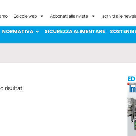
NORMATIVA
SICUREZZA ALIMENTARE
SOST
iamo
Edicole web
Abbonati alle riviste
Iscriviti alle newsl
NORMATIVA
SICUREZZA ALIMENTARE
SOSTENIBI
ED
 risultati