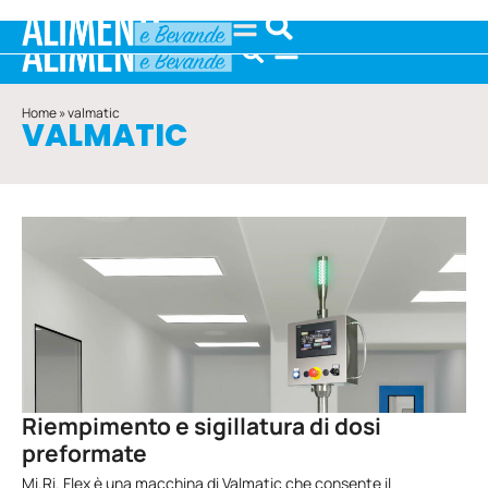
Home
»
valmatic
VALMATIC
Riempimento e sigillatura di dosi
preformate
Mi.Ri. Flex è una macchina di Valmatic che consente il