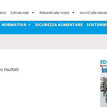
NORMATIVA
SICUREZZA ALIMENTARE
SOST
iamo
Edicole web
Abbonati alle riviste
Iscriviti alle newsl
NORMATIVA
SICUREZZA ALIMENTARE
SOSTENIBI
ED
 risultati