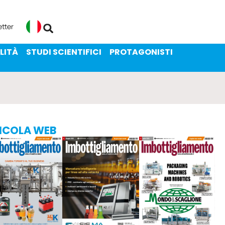
ENIBILITÀ
STUDI SCIENTIFICI
etter
Italiano
LITÀ
STUDI SCIENTIFICI
PROTAGONISTI
ICOLA WEB