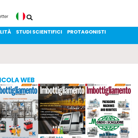
ENIBILITÀ
STUDI SCIENTIFICI
etter
Italiano
LITÀ
STUDI SCIENTIFICI
PROTAGONISTI
ICOLA WEB