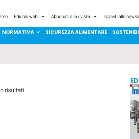
NORMATIVA
SICUREZZA ALIMENTARE
SOST
iamo
Edicole web
Abbonati alle riviste
Iscriviti alle newsl
NORMATIVA
SICUREZZA ALIMENTARE
SOSTENIBI
ED
 risultati