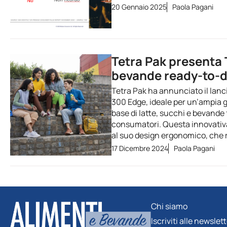
20 Gennaio 2025
Paola Pagani
Tetra Pak presenta
bevande ready-to-d
Tetra Pak ha annunciato il lan
300 Edge, ideale per un’ampia g
base di latte, succhi e bevande
consumatori. Questa innovativa
al suo design ergonomico, che
17 Dicembre 2024
Paola Pagani
Chi siamo
Iscriviti alle newslet