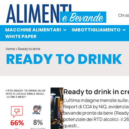
MACCHINE ALIMENTARI
IMBOTTIGLIAMENTO
PROTAGONISTI
WHITE PAPER
Chi s
MACCHINE ALIMENTARI
IMBOTTIGLIAMENTO
WHITE PAPER
Home
»
Ready to drink
READY TO DRINK
Ready to drink in cr
L’ultima indagine mensile sulle 
Report di CGA by NIQ, evidenzia
bevande pronte da bere (Ready To
potenziale dei RTD alcolici: il 
questi…