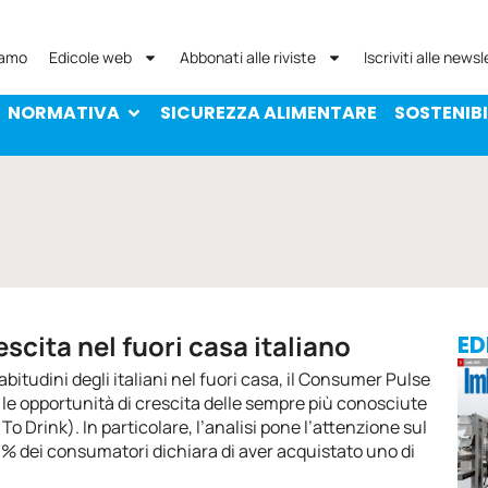
NORMATIVA
SICUREZZA ALIMENTARE
SOST
iamo
Edicole web
Abbonati alle riviste
Iscriviti alle newsl
NORMATIVA
SICUREZZA ALIMENTARE
SOSTENIBI
escita nel fuori casa italiano
ED
abitudini degli italiani nel fuori casa, il Consumer Pulse
 le opportunità di crescita delle sempre più conosciute
 Drink). In particolare, l’analisi pone l’attenzione sul
26% dei consumatori dichiara di aver acquistato uno di