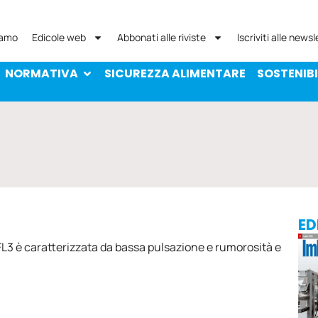
NORMATIVA
SICUREZZA ALIMENTARE
SOST
iamo
Edicole web
Abbonati alle riviste
Iscriviti alle newsl
NORMATIVA
SICUREZZA ALIMENTARE
SOSTENIBI
ED
L3 è caratterizzata da bassa pulsazione e rumorosità e