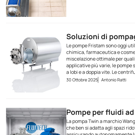
Soluzioni di pompag
Le pompe Fristam sono oggi utili
chimica, farmaceutica e cosme
miscelazione ottimale per qualit
applicative più varie, le pompe
a lobi e a doppia vite. Le centri
30 Ottobre 2025
Antonio Ratti
Pompe per fluidi ad 
La pompa Twin a marchio Wangen è
che ben si adatta agli spazi ri
assicurando autonomamente la 