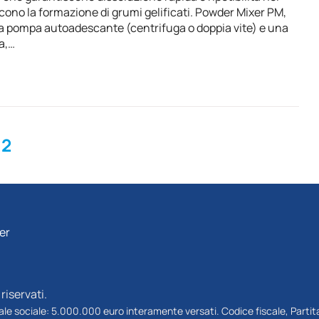
ono la formazione di grumi gelificati. Powder Mixer PM,
a pompa autoadescante (centrifuga o doppia vite) e una
a,…
2
ter
riservati.
tale sociale: 5.000.000 euro interamente versati. Codice fiscale, Partita