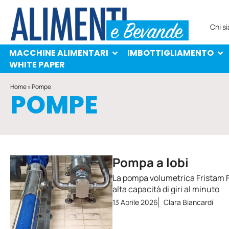
MACCHINE ALIMENTARI
IMBOTTIGLIAMENTO
PROTAGONISTI
WHITE PAPER
Chi s
MACCHINE ALIMENTARI
IMBOTTIGLIAMENTO
WHITE PAPER
Home
»
Pompe
POMPE
Pompa a lobi
La pompa volumetrica Fristam F
alta capacità di giri al minuto
13 Aprile 2026
Clara Biancardi