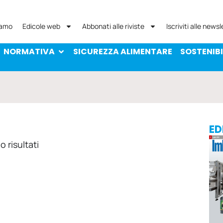
NORMATIVA
SICUREZZA ALIMENTARE
SOST
iamo
Edicole web
Abbonati alle riviste
Iscriviti alle newsl
NORMATIVA
SICUREZZA ALIMENTARE
SOSTENIBI
ED
 risultati