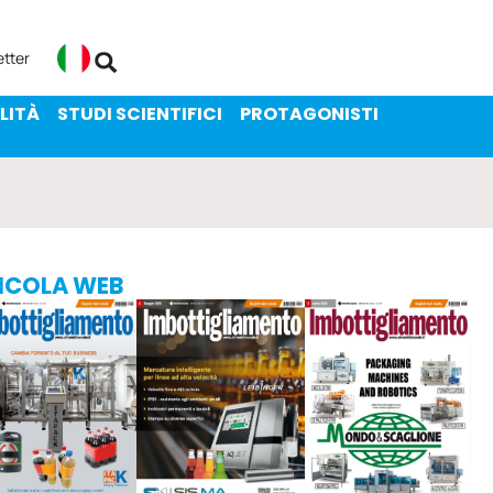
ENIBILITÀ
STUDI SCIENTIFICI
etter
Italiano
LITÀ
STUDI SCIENTIFICI
PROTAGONISTI
ICOLA WEB