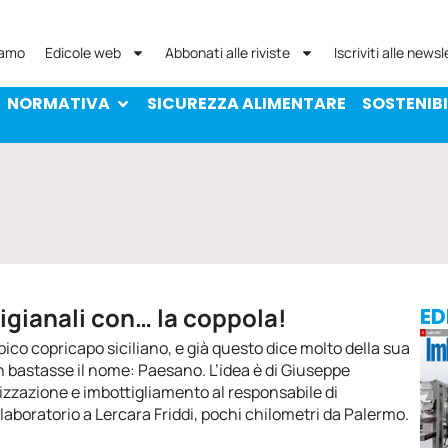
NORMATIVA
SICUREZZA ALIMENTARE
SOST
iamo
Edicole web
Abbonati alle riviste
Iscriviti alle newsl
NORMATIVA
SICUREZZA ALIMENTARE
SOSTENIBI
tigianali con… la coppola!
ED
tipico copricapo siciliano, e già questo dice molto della sua
on bastasse il nome: Paesano. L’idea è di Giuseppe
lizzazione e imbottigliamento al responsabile di
laboratorio a Lercara Friddi, pochi chilometri da Palermo.