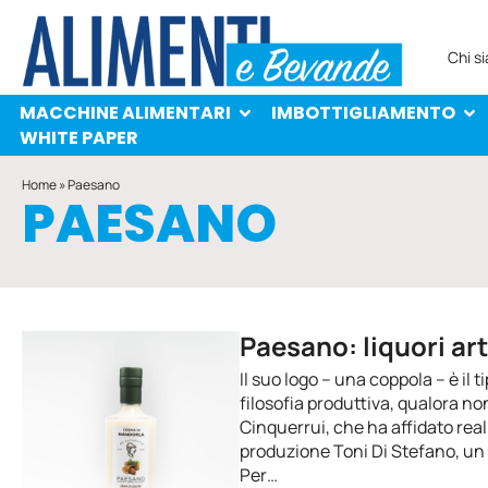
MACCHINE ALIMENTARI
IMBOTTIGLIAMENTO
PROTAGONISTI
WHITE PAPER
Chi s
MACCHINE ALIMENTARI
IMBOTTIGLIAMENTO
WHITE PAPER
Home
»
Paesano
PAESANO
Paesano: liquori ar
Il suo logo – una coppola – è il 
filosofia produttiva, qualora n
Cinquerrui, che ha affidato rea
produzione Toni Di Stefano, un 
Per…