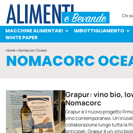
MACCHINE ALIMENTARI
IMBOTTIGLIAMENTO
PROTAGONISTI
WHITE PAPER
Chi s
MACCHINE ALIMENTARI
IMBOTTIGLIAMENTO
WHITE PAPER
Home
»
Nomacorc Ocean
NOMACORC OCE
Grapur: vino bio, l
Nomacorc
Grapur è il nuovo progetto firm
vino contemporaneo. Un’iniziat
collaborazione lungo tutta la fil
principali. Grapur è un vino bio