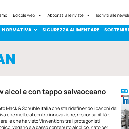
NORMATIVA
SICUREZZA ALIMENTARE
SOST
iamo
Edicole web
Abbonati alle riviste
Iscriviti alle newsl
NORMATIVA
SICUREZZA ALIMENTARE
SOSTENIBI
AN
ow alcol e con tappo salvaoceano
ED
ato Mack & Schühle Italia che sta ridefinendo i canoni del
iva che mette al centro innovazione, responsabilità e
iera, e che ha visto Vinventions tra i protagonisti
logico, vegano e a basso contenuto alcolico, nato per