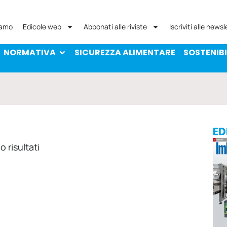
NORMATIVA
SICUREZZA ALIMENTARE
SOST
iamo
Edicole web
Abbonati alle riviste
Iscriviti alle newsl
NORMATIVA
SICUREZZA ALIMENTARE
SOSTENIBI
ED
 risultati