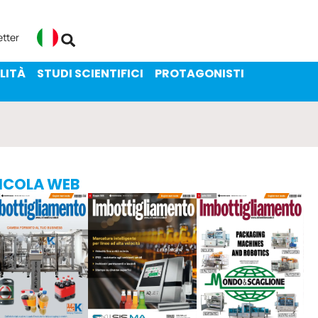
ENIBILITÀ
STUDI SCIENTIFICI
etter
Italiano
LITÀ
STUDI SCIENTIFICI
PROTAGONISTI
ICOLA WEB