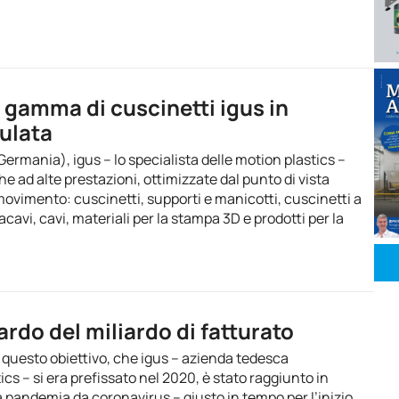
 gamma di cuscinetti igus in
nulata
Germania), igus – lo specialista delle motion plastics –
he ad alte prestazioni, ottimizzate dal punto di vista
 movimento: cuscinetti, supporti e manicotti, cuscinetti a
acavi, cavi, materiali per la stampa 3D e prodotti per la
ardo del miliardo di fatturato
: questo obiettivo, che igus – azienda tedesca
ics – si era prefissato nel 2020, è stato raggiunto in
pandemia da coronavirus – giusto in tempo per l’inizio