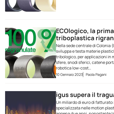
ECOlogico, la prima
triboplastica rigra
Nella sede centrale di Colonia (
sviluppa e testa materie plastic
tribologico, per applicazioni in
sfere, snodi sferici, catene port
robotica low-cost…
10 Gennaio 2023
Paola Pagani
igus supera il tragu
Un miliardo di euro di fatturato
specializzata nelle motion plast
appena due anni, nonostante la 