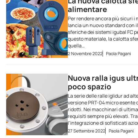
La nuova calotta sfe
alimentare
Per rendere ancora più sicuri i 
lancia un nuovo standard con il 
sferiche dei sistemi igubal FC 
questo materiale, la calotta sfe
quella…
2 Novembre 2022
Paola Pagani
Nuova ralla igus ul
poco spazio
La serie delle ralle iglidur ad a
versione PRT-04 micro esente da
ridotti. Nei macchinari di ulti
requisiti sempre più elevati. Tr
l’integrazione di sofisticati az
27 Settembre 2022
Paola Pagani