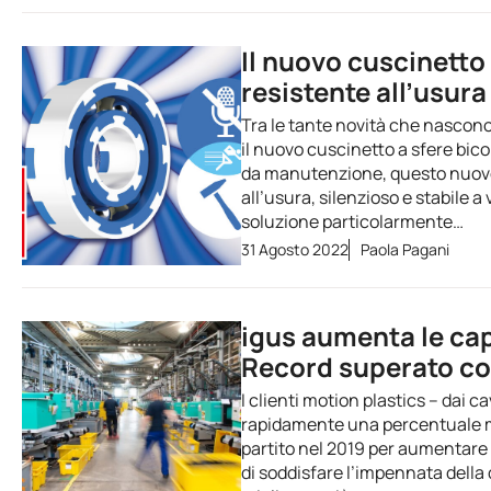
Il nuovo cuscinetto
resistente all’usura
Tra le tante novità che nascono 
il nuovo cuscinetto a sfere bic
da manutenzione, questo nuovo c
all’usura, silenzioso e stabile 
soluzione particolarmente…
31 Agosto 2022
Paola Pagani
igus aumenta le cap
Record superato con
I clienti motion plastics – dai 
rapidamente una percentuale mol
partito nel 2019 per aumentare 
di soddisfare l’impennata della