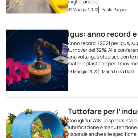
migliorare ciò…
31 Maggio 2022
Paola Pagani
Igus: anno record e
Anno record il 2021 per igus, sup
turnover del 32%. Alla confere
una volta igus stupisce con le
materie plastiche per il movimen
19 Maggio 2022
Maria Luisa Doldi
Tuttofare per l’ind
Con iglidur A181 lo specialista 
lubrificazione e manutenzione. 
risponde anche alle specifiche FD