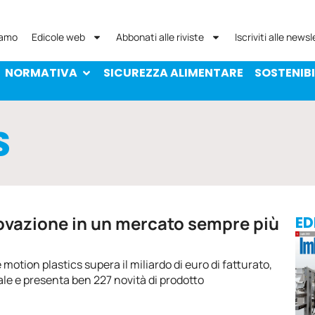
NORMATIVA
SICUREZZA ALIMENTARE
SOST
iamo
Edicole web
Abbonati alle riviste
Iscriviti alle newsl
NORMATIVA
SICUREZZA ALIMENTARE
SOSTENIBI
S
novazione in un mercato sempre più
ED
motion plastics supera il miliardo di euro di fatturato,
bale e presenta ben 227 novità di prodotto