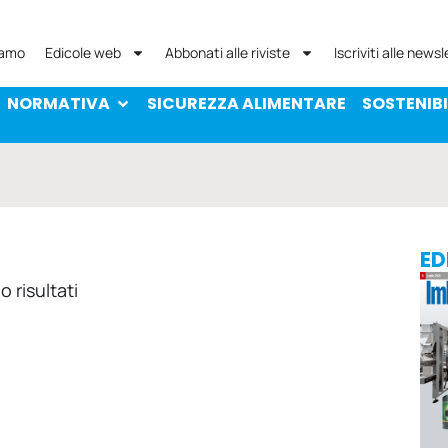
NORMATIVA
SICUREZZA ALIMENTARE
SOST
iamo
Edicole web
Abbonati alle riviste
Iscriviti alle newsl
NORMATIVA
SICUREZZA ALIMENTARE
SOSTENIBI
ED
 risultati