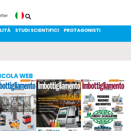
ENIBILITÀ
STUDI SCIENTIFICI
etter
Italiano
LITÀ
STUDI SCIENTIFICI
PROTAGONISTI
ICOLA WEB