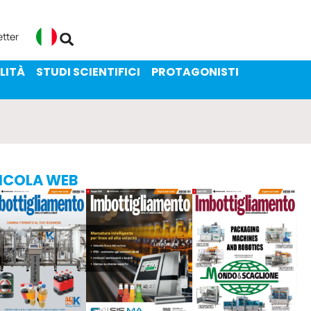
ENIBILITÀ
STUDI SCIENTIFICI
etter
Italiano
LITÀ
STUDI SCIENTIFICI
PROTAGONISTI
ICOLA WEB