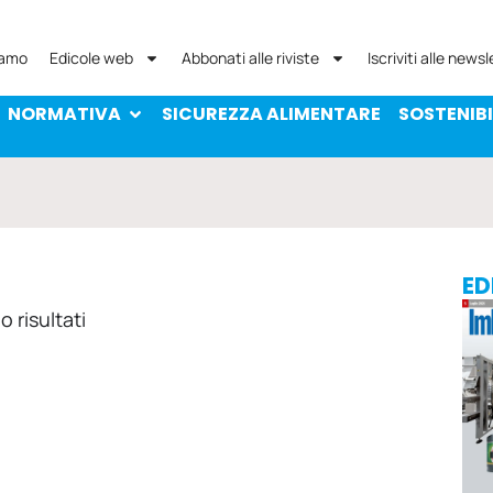
NORMATIVA
SICUREZZA ALIMENTARE
SOST
iamo
Edicole web
Abbonati alle riviste
Iscriviti alle newsl
NORMATIVA
SICUREZZA ALIMENTARE
SOSTENIBI
ED
 risultati