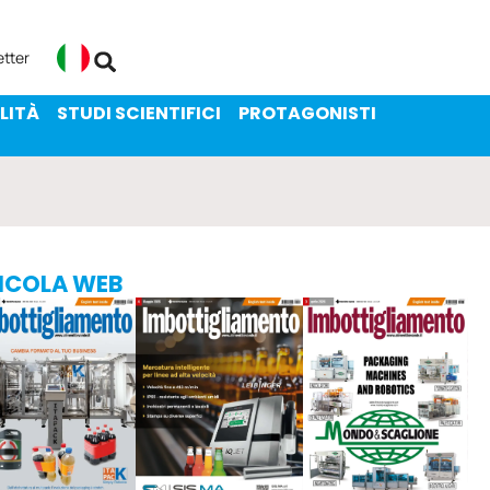
ENIBILITÀ
STUDI SCIENTIFICI
etter
Italiano
LITÀ
STUDI SCIENTIFICI
PROTAGONISTI
ICOLA WEB