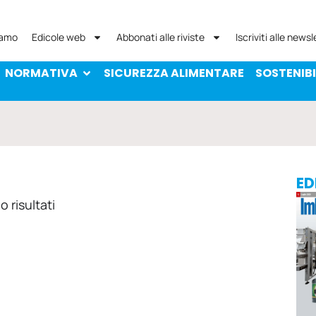
NORMATIVA
SICUREZZA ALIMENTARE
SOST
iamo
Edicole web
Abbonati alle riviste
Iscriviti alle newsl
NORMATIVA
SICUREZZA ALIMENTARE
SOSTENIBI
ED
 risultati