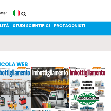
ENIBILITÀ
STUDI SCIENTIFICI
etter
Italiano
LITÀ
STUDI SCIENTIFICI
PROTAGONISTI
ICOLA WEB