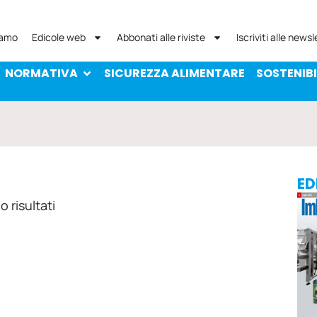
NORMATIVA
SICUREZZA ALIMENTARE
SOST
iamo
Edicole web
Abbonati alle riviste
Iscriviti alle newsl
NORMATIVA
SICUREZZA ALIMENTARE
SOSTENIBI
ED
 risultati