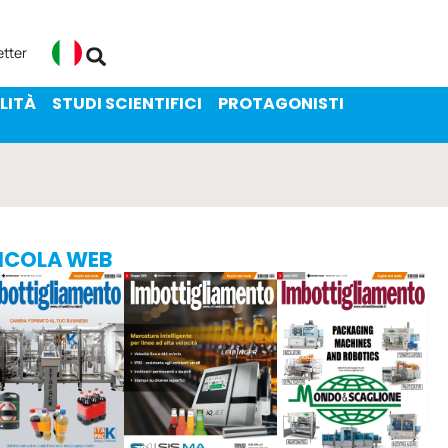
ENIBILITÀ
STUDI SCIENTIFICI
etter
Italiano
LITÀ
STUDI SCIENTIFICI
PROTAGONISTI
ICOLA WEB