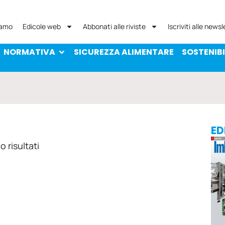
NORMATIVA
SICUREZZA ALIMENTARE
SOST
iamo
Edicole web
Abbonati alle riviste
Iscriviti alle newsl
NORMATIVA
SICUREZZA ALIMENTARE
SOSTENIBI
ED
 risultati