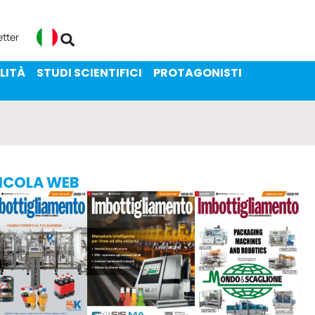
ENIBILITÀ
STUDI SCIENTIFICI
etter
Italiano
LITÀ
STUDI SCIENTIFICI
PROTAGONISTI
ICOLA WEB