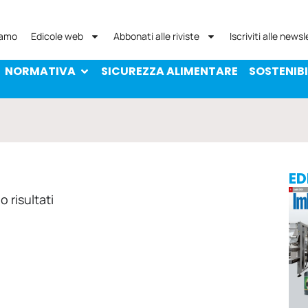
NORMATIVA
SICUREZZA ALIMENTARE
SOST
iamo
Edicole web
Abbonati alle riviste
Iscriviti alle newsl
NORMATIVA
SICUREZZA ALIMENTARE
SOSTENIBI
ED
 risultati