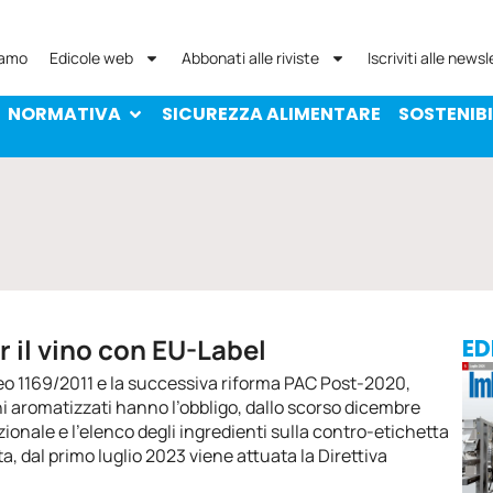
NORMATIVA
SICUREZZA ALIMENTARE
SOST
iamo
Edicole web
Abbonati alle riviste
Iscriviti alle newsl
NORMATIVA
SICUREZZA ALIMENTARE
SOSTENIBI
er il vino con EU-Label
ED
o 1169/2011 e la successiva riforma PAC Post-2020,
 vini aromatizzati hanno l’obbligo, dallo scorso dicembre
izionale e l’elenco degli ingredienti sulla contro-etichetta
unta, dal primo luglio 2023 viene attuata la Direttiva