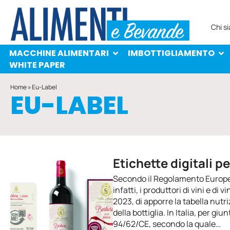
MACCHINE ALIMENTARI
IMBOTTIGLIAMENTO
PROTAGONISTI
WHITE PAPER
Chi s
MACCHINE ALIMENTARI
IMBOTTIGLIAMENTO
WHITE PAPER
Home
»
Eu-Label
EU-LABEL
Etichette digitali p
Secondo il Regolamento Europe
infatti, i produttori di vini e di
2023, di apporre la tabella nutr
della bottiglia. In Italia, per gi
94/62/CE, secondo la quale…