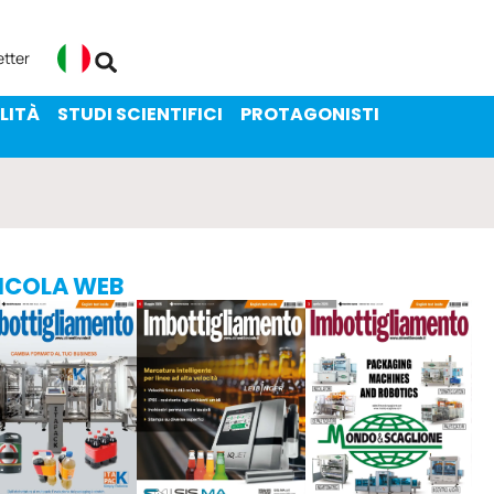
ENIBILITÀ
STUDI SCIENTIFICI
etter
Italiano
LITÀ
STUDI SCIENTIFICI
PROTAGONISTI
ICOLA WEB