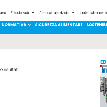
NORMATIVA
SICUREZZA ALIMENTARE
SOST
iamo
Edicole web
Abbonati alle riviste
Iscriviti alle newsl
NORMATIVA
SICUREZZA ALIMENTARE
SOSTENIBI
ED
 risultati