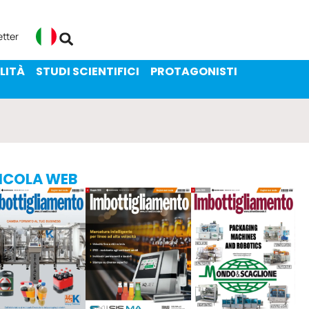
ENIBILITÀ
STUDI SCIENTIFICI
etter
Italiano
LITÀ
STUDI SCIENTIFICI
PROTAGONISTI
ICOLA WEB