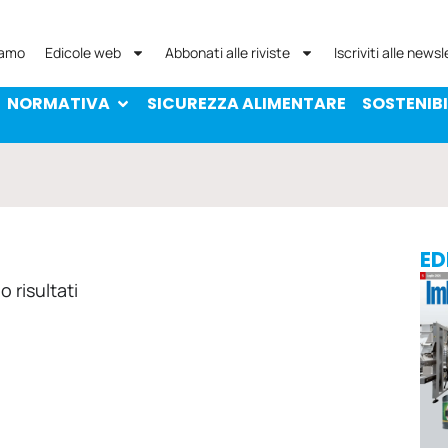
NORMATIVA
SICUREZZA ALIMENTARE
SOST
iamo
Edicole web
Abbonati alle riviste
Iscriviti alle newsl
NORMATIVA
SICUREZZA ALIMENTARE
SOSTENIBI
ED
 risultati