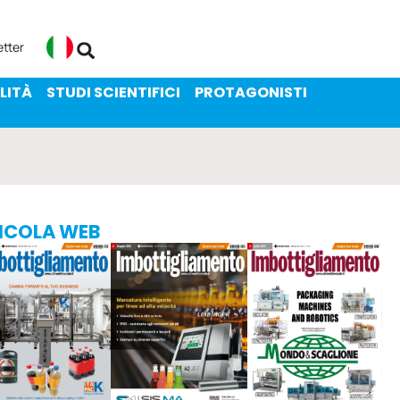
ENIBILITÀ
STUDI SCIENTIFICI
etter
Italiano
LITÀ
STUDI SCIENTIFICI
PROTAGONISTI
ICOLA WEB