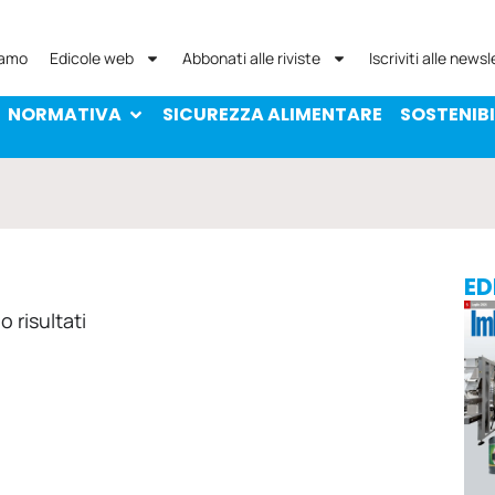
NORMATIVA
SICUREZZA ALIMENTARE
SOST
iamo
Edicole web
Abbonati alle riviste
Iscriviti alle newsl
NORMATIVA
SICUREZZA ALIMENTARE
SOSTENIBI
ED
 risultati