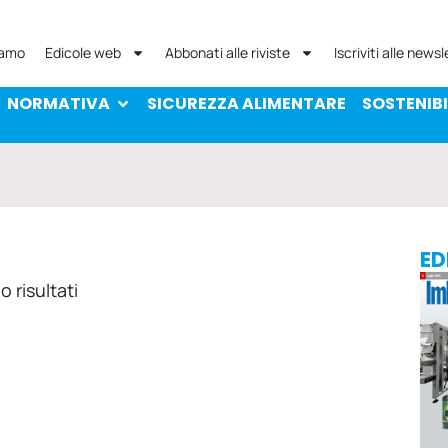
NORMATIVA
SICUREZZA ALIMENTARE
SOST
iamo
Edicole web
Abbonati alle riviste
Iscriviti alle newsl
NORMATIVA
SICUREZZA ALIMENTARE
SOSTENIBI
ED
 risultati