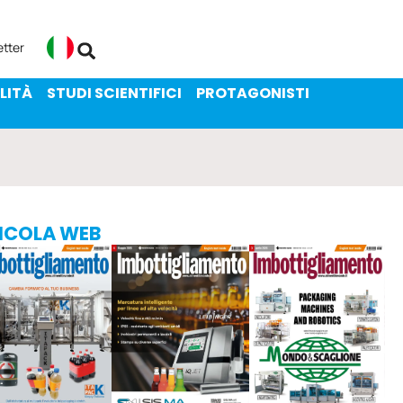
ENIBILITÀ
STUDI SCIENTIFICI
etter
Italiano
LITÀ
STUDI SCIENTIFICI
PROTAGONISTI
ICOLA WEB