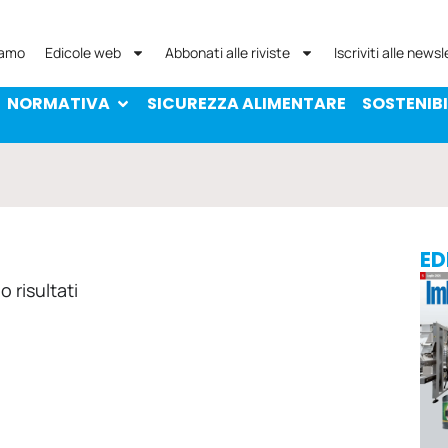
NORMATIVA
SICUREZZA ALIMENTARE
SOST
iamo
Edicole web
Abbonati alle riviste
Iscriviti alle newsl
NORMATIVA
SICUREZZA ALIMENTARE
SOSTENIBI
ED
 risultati