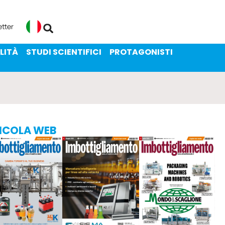
ENIBILITÀ
STUDI SCIENTIFICI
etter
Italiano
LITÀ
STUDI SCIENTIFICI
PROTAGONISTI
ICOLA WEB