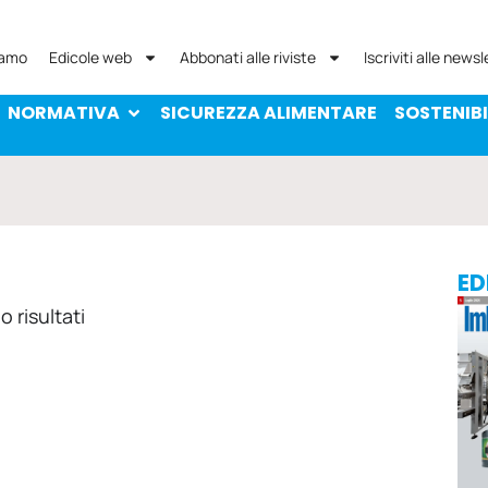
NORMATIVA
SICUREZZA ALIMENTARE
SOST
iamo
Edicole web
Abbonati alle riviste
Iscriviti alle newsl
NORMATIVA
SICUREZZA ALIMENTARE
SOSTENIBI
ED
 risultati