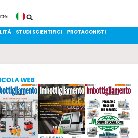
ENIBILITÀ
STUDI SCIENTIFICI
etter
Italiano
LITÀ
STUDI SCIENTIFICI
PROTAGONISTI
ICOLA WEB