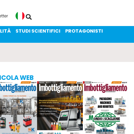
ENIBILITÀ
STUDI SCIENTIFICI
etter
Italiano
LITÀ
STUDI SCIENTIFICI
PROTAGONISTI
ICOLA WEB