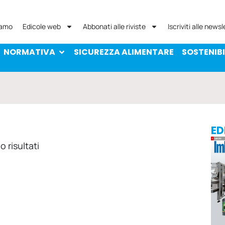
NORMATIVA
SICUREZZA ALIMENTARE
SOST
iamo
Edicole web
Abbonati alle riviste
Iscriviti alle newsl
NORMATIVA
SICUREZZA ALIMENTARE
SOSTENIBI
ED
 risultati