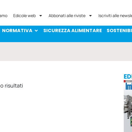
NORMATIVA
SICUREZZA ALIMENTARE
SOST
iamo
Edicole web
Abbonati alle riviste
Iscriviti alle newsl
NORMATIVA
SICUREZZA ALIMENTARE
SOSTENIBI
ED
 risultati