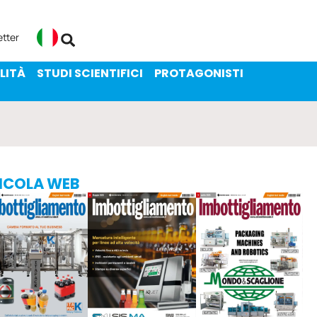
ENIBILITÀ
STUDI SCIENTIFICI
etter
Italiano
LITÀ
STUDI SCIENTIFICI
PROTAGONISTI
ICOLA WEB