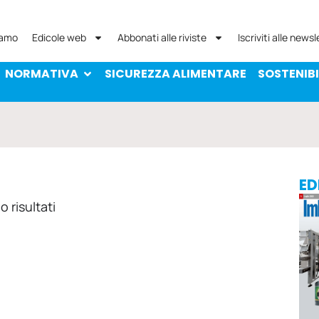
NORMATIVA
SICUREZZA ALIMENTARE
SOST
iamo
Edicole web
Abbonati alle riviste
Iscriviti alle newsl
NORMATIVA
SICUREZZA ALIMENTARE
SOSTENIBI
ED
 risultati