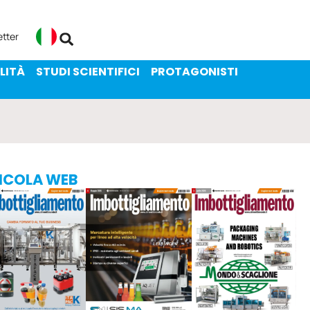
ENIBILITÀ
STUDI SCIENTIFICI
etter
Italiano
LITÀ
STUDI SCIENTIFICI
PROTAGONISTI
ICOLA WEB