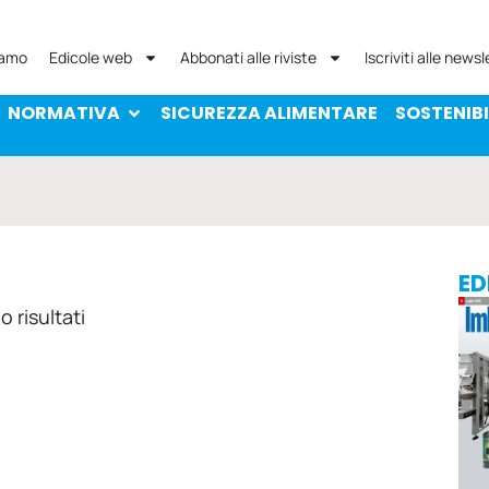
NORMATIVA
SICUREZZA ALIMENTARE
SOST
iamo
Edicole web
Abbonati alle riviste
Iscriviti alle newsl
NORMATIVA
SICUREZZA ALIMENTARE
SOSTENIBI
ED
 risultati