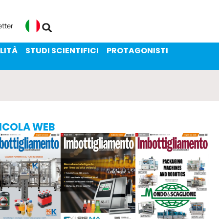
ENIBILITÀ
STUDI SCIENTIFICI
etter
Italiano
LITÀ
STUDI SCIENTIFICI
PROTAGONISTI
ICOLA WEB