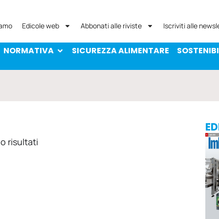
NORMATIVA
SICUREZZA ALIMENTARE
SOST
iamo
Edicole web
Abbonati alle riviste
Iscriviti alle newsl
NORMATIVA
SICUREZZA ALIMENTARE
SOSTENIBI
ED
 risultati