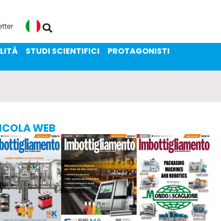
ENIBILITÀ
STUDI SCIENTIFICI
etter
Italiano
LITÀ
STUDI SCIENTIFICI
PROTAGONISTI
ICOLA WEB