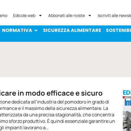
NORMATIVA
SICUREZZA ALIMENTARE
SOST
iamo
Edicole web
Abbonati alle riviste
Iscriviti alle newsl
NORMATIVA
SICUREZZA ALIMENTARE
SOSTENIBI
ficare in modo efficace e sicuro
ED
ione dedicata all’industria del pomodoro in grado di
formance e il massimo della sicurezza alimentare. La
tterizzata da una precisa stagionalità, che concentra
simo sforzo produttivo. È quindi essenziale garantire un
gli impianti lavorano a…