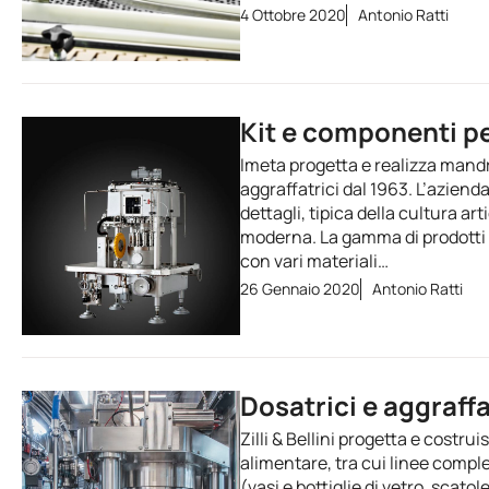
4 Ottobre 2020
Antonio Ratti
Kit e componenti pe
Imeta progetta e realizza mandri
aggraffatrici dal 1963. L’aziend
dettagli, tipica della cultura ar
moderna. La gamma di prodotti c
con vari materiali…
26 Gennaio 2020
Antonio Ratti
Dosatrici e aggraffa
Zilli & Bellini progetta e costr
alimentare, tra cui linee comple
(vasi e bottiglie di vetro, scato