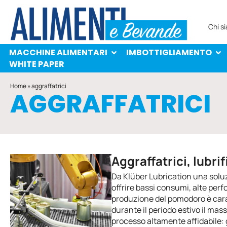
MACCHINE ALIMENTARI
IMBOTTIGLIAMENTO
PROTAGONISTI
WHITE PAPER
Chi s
MACCHINE ALIMENTARI
IMBOTTIGLIAMENTO
WHITE PAPER
Home
»
aggraffatrici
AGGRAFFATRICI
Aggraffatrici, lubri
Da Klüber Lubrication una soluz
offrire bassi consumi, alte per
produzione del pomodoro è cara
durante il periodo estivo il mas
processo altamente affidabile: 