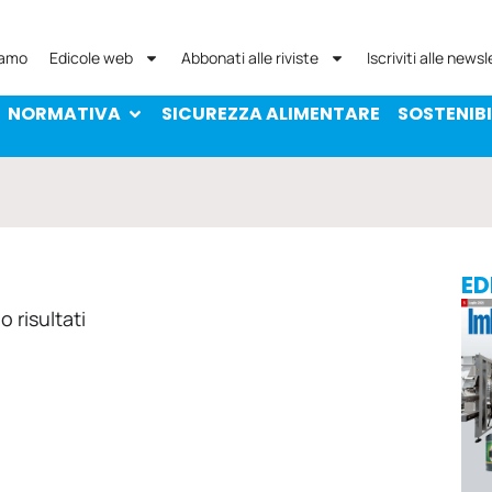
NORMATIVA
SICUREZZA ALIMENTARE
SOST
iamo
Edicole web
Abbonati alle riviste
Iscriviti alle newsl
NORMATIVA
SICUREZZA ALIMENTARE
SOSTENIBI
ED
 risultati