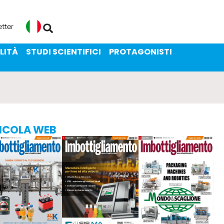
ENIBILITÀ
STUDI SCIENTIFICI
etter
Italiano
LITÀ
STUDI SCIENTIFICI
PROTAGONISTI
ICOLA WEB