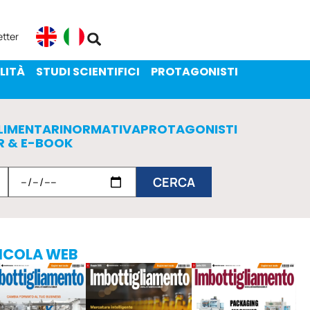
ENIBILITÀ
STUDI SCIENTIFICI
etter
English
Italiano
LITÀ
STUDI SCIENTIFICI
PROTAGONISTI
LIMENTARI
NORMATIVA
PROTAGONISTI
R & E-BOOK
ICOLA WEB