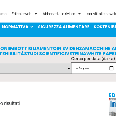
NORMATIVA
SICUREZZA ALIMENTARE
SOST
iamo
Edicole web
Abbonati alle riviste
Iscriviti alle newsl
NORMATIVA
SICUREZZA ALIMENTARE
SOSTENIBI
IONI
IMBOTTIGLIAMENTO
IN EVIDENZA
MACCHINE A
TENIBILITÀ
STUDI SCIENTIFICI
VETRINA
WHITE PAPE
Cerca per data (da - a)
ED
 risultati