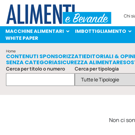
MACCHINE ALIMENTARI
IMBOTTIGLIAMENTO
PROTAGONISTI
WHITE PAPER
Chi s
MACCHINE ALIMENTARI
IMBOTTIGLIAMENTO
WHITE PAPER
Home
CONTENUTI SPONSORIZZATI
EDITORIALI & OPIN
SENZA CATEGORIA
SICUREZZA ALIMENTARE
SOS
Cerca per titolo o numero
Cerca per tipologia
Non ci sono