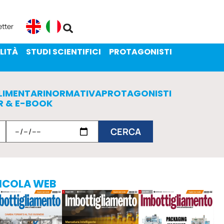
ENIBILITÀ
STUDI SCIENTIFICI
etter
English
Italiano
LITÀ
STUDI SCIENTIFICI
PROTAGONISTI
LIMENTARI
NORMATIVA
PROTAGONISTI
R & E-BOOK
ICOLA WEB