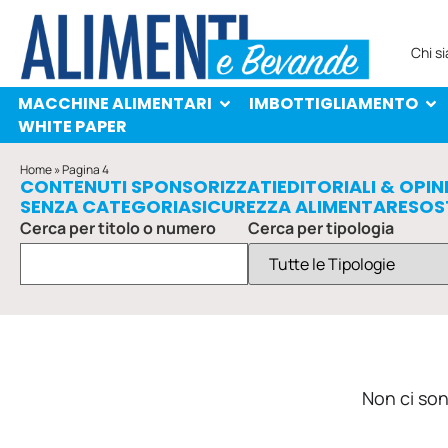
MACCHINE ALIMENTARI
IMBOTTIGLIAMENTO
PROTAGONISTI
WHITE PAPER
Chi s
MACCHINE ALIMENTARI
IMBOTTIGLIAMENTO
WHITE PAPER
Home
»
Pagina 4
CONTENUTI SPONSORIZZATI
EDITORIALI & OPIN
SENZA CATEGORIA
SICUREZZA ALIMENTARE
SOS
Cerca per titolo o numero
Cerca per tipologia
Non ci sono