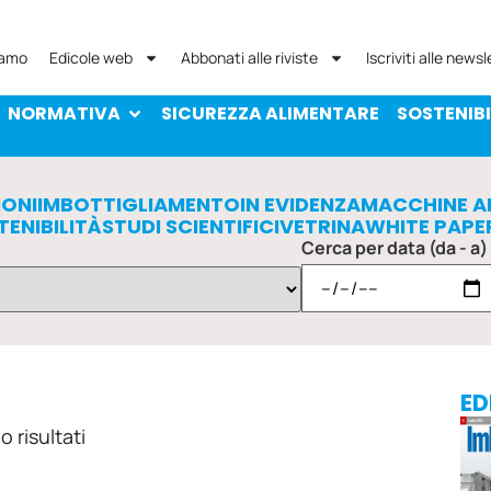
NORMATIVA
SICUREZZA ALIMENTARE
SOST
iamo
Edicole web
Abbonati alle riviste
Iscriviti alle newsl
NORMATIVA
SICUREZZA ALIMENTARE
SOSTENIBI
IONI
IMBOTTIGLIAMENTO
IN EVIDENZA
MACCHINE A
TENIBILITÀ
STUDI SCIENTIFICI
VETRINA
WHITE PAPE
Cerca per data (da - a)
ED
 risultati